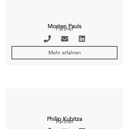
Morten Pauls
Partner
Mehr erfahren
Philip Kubitza
Partner