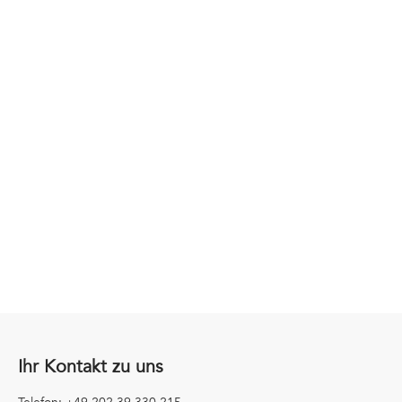
Wollen Sie mehr erfahren?
Gerne stehen wir Ihnen für ein unverbindliches
Erstgespräch zur Verfügung.
Ihr Kontakt zu uns