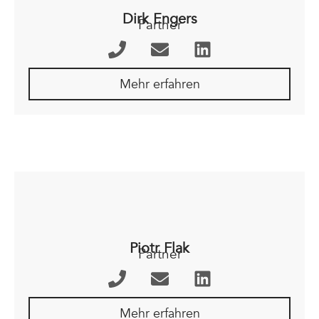
Dirk Engers
Partner
Mehr erfahren
Piotr Flak
Partner
Mehr erfahren