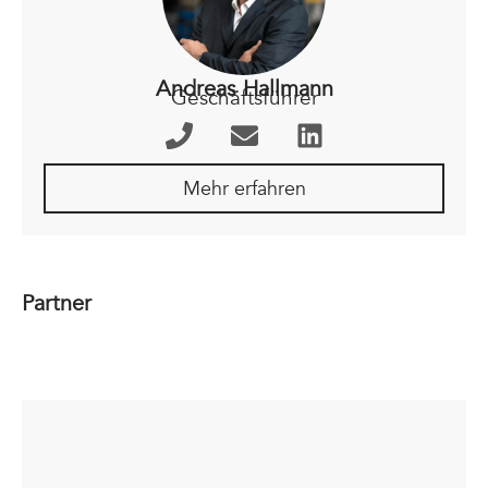
Andreas Hallmann
Geschäftsführer
Mehr erfahren
Partner