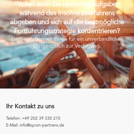
Wollen auch Sie operative Aufgaben
während des Insolvenzverfahrens
abgeben und sich auf die bestmögliche
Fortführungsstrategie konzentrieren?
Gerne stehen wir Ihnen für ein unverbindliches
Erstgespräch zur Verfügung.
Ihr Kontakt zu uns
Telefon: +49 202 39 330 215
E-Mail: info@sycon-partners.de